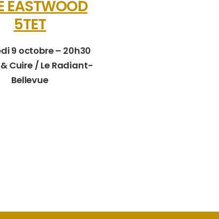
E EASTWOOD
5TET
di 9 octobre – 20h30
 & Cuire / Le Radiant-
Bellevue