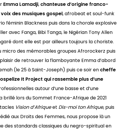
ar
Emma Lamadji
,
chanteuse d’origine franco-
e voix des musiques gospel
, afrobeat et soul-funk
rio féminin Blackness puis dans la chorale explosive
ler avec Fanga, Bibi Tanga, le Nigérian Tony Allen
ré dont elle est par ailleurs toujours la choriste.
u micro des mémorables groupes Afrorockerz puis
d plaisir de retrouver la flamboyante Emma d’abord
mah (le 25 à Saint-Joseph) puis ce soir en
cheffe
ospelize It Project qui rassemble plus d’une
ofessionnelles autour d’une basse et d’une
 a brillé lors du Sommet France-Afrique de 2021
ctacles
Vision d’Afrique
et
Dis-moi ton Afrique
, puis
édié aux Droits des Femmes, nous propose là un
e des standards classiques du negro-spiritual en