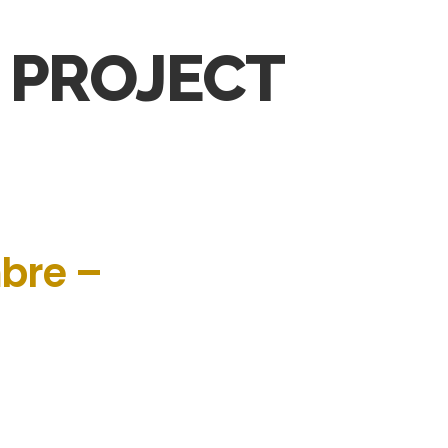
T PROJECT
bre –