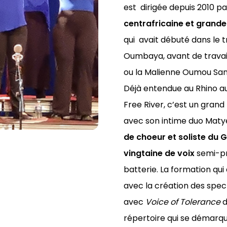
est
dirigée depuis 2010 p
centrafricaine et grand
qui
avait débuté dans le t
Oumbaya, avant de travail
ou la Malienne Oumou Sanga
Déjà entendue au Rhino a
Free River, c’est un gran
avec son intime duo Matye
de choeur et soliste du G
vingtaine de voix
semi-pr
batterie. La formation qui
avec la création des spe
avec
Voice of Tolerance
d
répertoire qui se démarqu