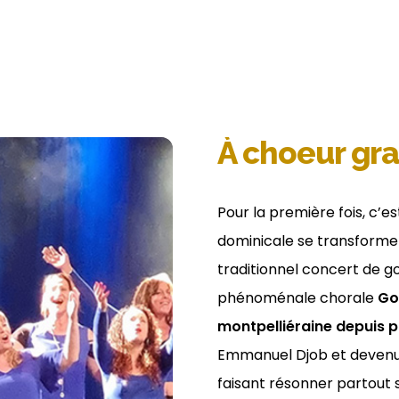
À choeur gr
Pour la première fois, c’es
dominicale se transformer
traditionnel concert de g
phénoménale chorale
Gos
montpelliéraine depuis p
Emmanuel Djob et devenue
faisant résonner partout so